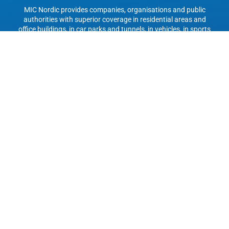
MIC Nordic provides companies, organisations and public
authorities with superior coverage in residential areas and
office buildings, in car parks and tunnels, in vehicles, in sports
arenas, in city centres and shopping malls, at trade fairs, in
hotels and conference rooms, and in hospitals. We are also
actively involved in research and the development of future
standards.
MIC Nordic AB
Borgarfjordsgatan 18
164 40 Kista
+46 8-23 97 00
info@micnordic.se