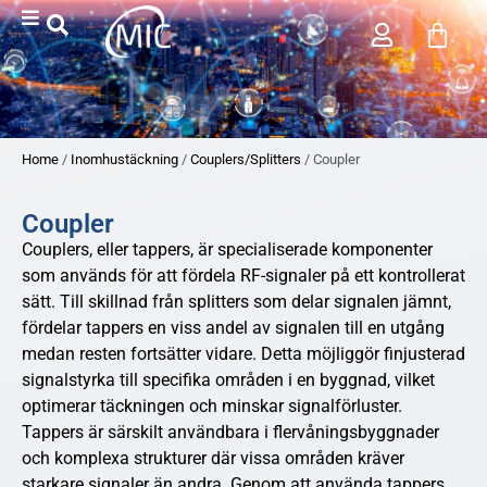
Home
/
Inomhustäckning
/
Couplers/Splitters
/ Coupler
Coupler
Couplers, eller tappers, är specialiserade komponenter
som används för att fördela RF-signaler på ett kontrollerat
sätt. Till skillnad från splitters som delar signalen jämnt,
fördelar tappers en viss andel av signalen till en utgång
medan resten fortsätter vidare. Detta möjliggör finjusterad
signalstyrka till specifika områden i en byggnad, vilket
optimerar täckningen och minskar signalförluster.
Tappers är särskilt användbara i flervåningsbyggnader
och komplexa strukturer där vissa områden kräver
starkare signaler än andra. Genom att använda tappers