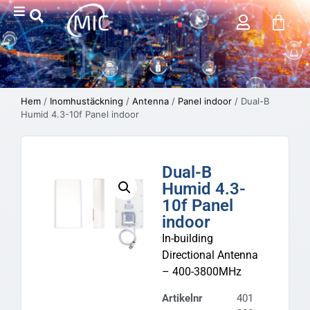
Hem
/
Inomhustäckning
/
Antenna
/
Panel indoor
/ Dual-B
Humid 4.3-10f Panel indoor
Dual-B
Humid 4.3-
10f Panel
indoor
In-building
Directional Antenna
– 400-3800MHz
Artikelnr
401