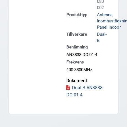
080
002
Produkttyp
Antenna
,
Inomhustäckni
Panel indoor
Tillverkare
Dual-
B
Benämning
AN3838-DO-01-4
Frekvens
400-3800MHz
Dual B AN3838-
DO-01-4