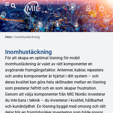
Hem
/ Inomhustäckning
Inomhustäckning
För att skapa en optimal lösning för mobil
inomhustäckning är valet av rätt komponenter en
avgörande framgångsfaktor. Antenner, kablar, repeaters
och andra komponenter är hjärtat i ditt system – och
deras kvalitet kan göra hela skillnaden mellan en lösning
som presterar felfritt och en som skapar frustration.
Genom att välja komponenter från MIC Nordic investerar
du inte bara i teknik – du investerar i kvalitet, hållbarhet
och kundnöjdhet. En lösning byggd med omsorg och rätt
delar blir en framtidssäker investering som både sparar