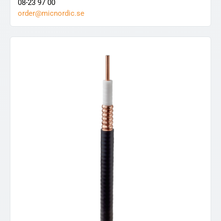
08-23 97 00
order@micnordic.se