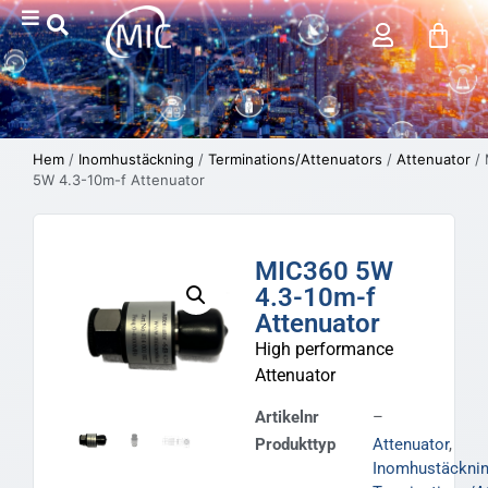
Hem
/
Inomhustäckning
/
Terminations/Attenuators
/
Attenuator
/ 
5W 4.3-10m-f Attenuator
MIC360 5W
4.3-10m-f
Attenuator
High performance
Attenuator
Artikelnr
–
Produkttyp
Attenuator
,
Inomhustäckni