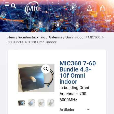
Hem
/
Inomhustäckning
/
Antenna
/
Omni indoor
/ MIC360 7-
60 Bundle 4.3-10f Omni indoor
MIC360 7-60
Bundle 4.3-
10f Omni
indoor
In-building Omni
Antenna – 700-
6000MHz
Artikelnr
–