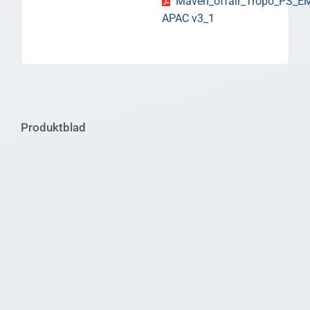
Maven_offair_Tropo_PS_E
APAC v3_1
Produktblad