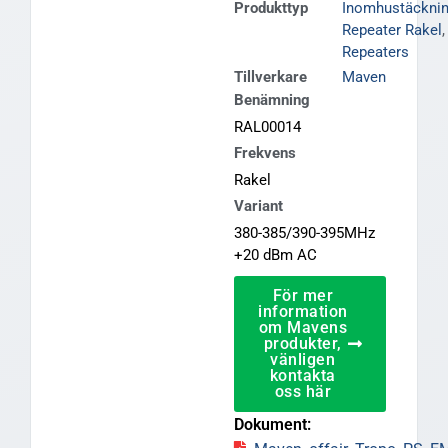
Produkttyp
Inomhustäckni
Repeater Rakel
,
Repeaters
Tillverkare
Maven
Benämning
RAL00014
Frekvens
Rakel
Variant
380-385/390-395MHz
+20 dBm AC
För mer
information
om Mavens
produkter,
vänligen
kontakta
oss här